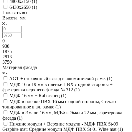
4800x2150 (
1
)
6430х2650 (
1
)
Показать все
Высота, мм
0
938
1875
2813
3750
Материал фасада
AGT + стеклянный фасад в алюминиевой раме. (
1
)
МДФ 16 и 19 мм в пленке ПВХ с одной стороны +
фрезеровка верхнего фасада № 312 (
1
)
МДФ 16 мм + Ral глянец (
1
)
МДФ в пленке ПВХ 16 мм с одной стороны, Cтекло
тонированное в ал. рамке (
1
)
МДФ в Эмали 16 мм, МДФ в Эмали 22 мм , фрезеровка
фасада (
1
)
Нижние модули + Верхние модули - МДФ ПВХ St-09
Graphite mat; Средние модули МДФ ПВХ St-01 Whte mat (
1
)