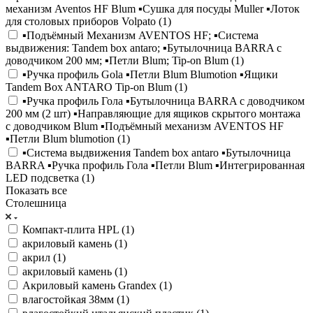
механизм Aventos HF Blum ▪️Сушка для посуды Muller ▪️Лоток
для столовых приборов Volpato (
1
)
▪️Подъёмный Механизм AVENTOS HF; ▪️Система
выдвижения: Tandem box antaro; ▪️Бутылочница BARRA с
доводчиком 200 мм; ▪️Петли Blum; Tip-on Blum (
1
)
▪️Ручка профиль Gola ▪️Петли Blum Blumotion ▪️Ящики
Tandem Box ANTARO Tip-on Blum (
1
)
▪️Ручка профиль Гола ▪️Бутылочница BARRA с доводчиком
200 мм (2 шт) ▪️Направляющие для ящиков скрытого монтажа
с доводчиком Blum ▪️Подъёмный механизм AVENTOS HF
▪️Петли Blum blumotion (
1
)
▪️Система выдвижения Tandem box antaro ▪️Бутылочница
BARRA ▪️Ручка профиль Гола ▪️Петли Blum ▪️Интегрированная
LED подсветка (
1
)
Показать все
Столешница
Компакт-плита HPL (
1
)
aкриловый камень (
1
)
акрил (
1
)
акриловый камень (
1
)
Акриловый камень Grandex (
1
)
влагостойкая 38мм (
1
)