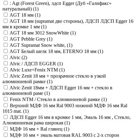
: Agt (Forest Green), лдсп Egger (Дуб «Галифакс»
натуральный) (
1
)
AGT 18 мм (
1
)
AGT 18 мм (supramat две стороны), ЛДСП ЛДСП Egger 16
мм в кромке 1 мм (
1
)
AGT 18 мм 3012 SnowWhite (
1
)
AGT Pebble Grey (
1
)
AGT Supramat Snow white, (
1
)
AGT Белый шелк 18 мм, ETERNO 18 мм (
1
)
Alvic (
2
)
Alvic / ЛДСП EGGER (
1
)
Alvic Luxe+Fenix NTM (
1
)
Alvic Zenit 18 мм + прозрачное стекло в узкой
алюминиевой рамке (
1
)
Alvic Zenit 18мм + ЛДСП Egger 16 мм + стекло в
алюминиевой раме (
1
)
Fenix NTM / Стекло в алюминиевой рамке (
1
)
Верхний МДФ 16 мм Ral 9003 нижний МДФ 16 мм Ral
1015 mat. (
1
)
ЛДСП Egger 16 мм в кромке 1 мм, Эмаль 16 мм , Стекло,
Алюминиевая рама широкая (
1
)
МДФ 16 мм + Ral глянец (
1
)
МДФ 16 мм + эмаль матовая RAL 9003 с 2-х сторон