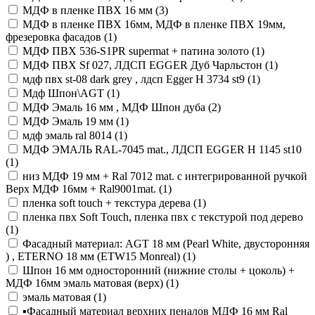
МДФ в пленке ПВХ 16 мм (
3
)
МДФ в пленке ПВХ 16мм, МДФ в пленке ПВХ 19мм,
фрезеровка фасадов (
1
)
МДФ ПВХ 536-S1PR supermat + патина золото (
1
)
МДФ ПВХ Sf 027, ЛДСП EGGER Дуб Чарльстон (
1
)
мдф пвх st-08 dark grey , лдсп Egger H 3734 st9 (
1
)
Мдф Шпон\AGT (
1
)
МДФ Эмаль 16 мм , МДФ Шпон дуба (
2
)
МДФ Эмаль 19 мм (
1
)
мдф эмаль ral 8014 (
1
)
МДФ ЭМАЛЬ RAL-7045 mat., ЛДСП EGGER H 1145 st10
(
1
)
низ МДФ 19 мм + Ral 7012 mat. с интегрированной ручкой
Верх МДФ 16мм + Ral9001mat. (
1
)
пленка soft touch + текстура дерева (
1
)
пленка пвх Soft Touch, пленка пвх с текстурой под дерево
(
1
)
Фасадный материал: AGT 18 мм (Pearl White, двусторонняя
) , ETERNO 18 мм (ETW15 Monreal) (
1
)
Шпон 16 мм односторонний (нижние столы + цоколь) +
МДФ 16мм эмаль матовая (верх) (
1
)
эмаль матовая (
1
)
▪️Фасадный материал верхних пеналов МДФ 16 мм Ral