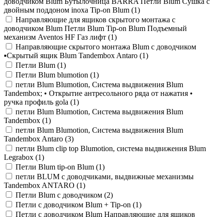
доводчиком Blum Бутылочница BARRA Петли Blum Сушка с
двойным поддоном inoxa Tip-on Blum (
1
)
Направляющие для ящиков скрытого монтажа с
доводчиком Blum Петли Blum Tip-on Blum Подъемный
механизм Aventos HF Газ лифт (
1
)
Направляющие скрытого монтажа Blum с доводчиком
▪️Скрытый ящик Blum Tandembox Antaro (
1
)
Петли Blum (
1
)
Петли Blum blumotion (
1
)
петли Blum Blumotion, Система выдвижения Blum
Tandembox; • Открытие антресольного ряда от нажатия •
ручка профиль gola (
1
)
петли Blum Blumotion, Система выдвижения Blum
Tandembox (
1
)
петли Blum Blumotion, Система выдвижения Blum
Tandembox Antaro (
3
)
петли Blum clip top Blumotion, система выдвижения Blum
Legrabox (
1
)
Петли Blum tip-on Blum (
1
)
петли BLUM с доводчиками, выдвижные механизмы
Tandembox ANTARO (
1
)
Петли Blum с доводчиком (
2
)
Петли с доводчиком Blum + Tip-on (
1
)
Петли с доводчиком Blum Направляющие для ящиков