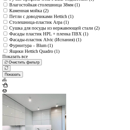
Влагостойкая столешница 38мм (
1
)
Каменная мойка (
2
)
Петли с доводчиками Hettich (
1
)
Столешница-пластик Arpa (
1
)
Сушка для посуды из нержавеющей стали (
2
)
Фасады пластик HPL + пленка ПВХ (
1
)
Фасады-пластик Alvic (Испания) (
1
)
Фурнитура – Blum (
1
)
Ящики Hettich Quadro (
1
)
Показать все
Очистить фильтр
Показать