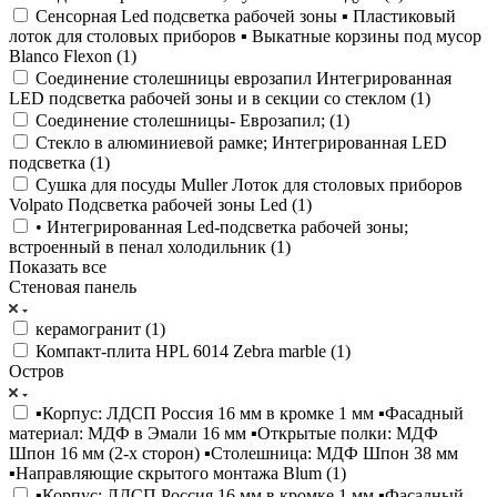
Сенсорная Led подсветка рабочей зоны ▪️ Пластиковый
лоток для столовых приборов ▪️ Выкатные корзины под мусор
Blanco Flexon (
1
)
Соединение столешницы еврозапил Интегрированная
LED подсветка рабочей зоны и в секции со стеклом (
1
)
Соединение столешницы- Еврозапил; (
1
)
Стекло в алюминиевой рамке; Интегрированная LED
подсветка (
1
)
Сушка для посуды Muller Лоток для столовых приборов
Volpato Подсветка рабочей зоны Led (
1
)
• Интегрированная Led-подсветка рабочей зоны;
встроенный в пенал холодильник (
1
)
Показать все
Стеновая панель
керамогранит (
1
)
Компакт-плита HPL 6014 Zebra marble (
1
)
Остров
▪️Корпус: ЛДСП Россия 16 мм в кромке 1 мм ▪️Фасадный
материал: МДФ в Эмали 16 мм ▪️Открытые полки: МДФ
Шпон 16 мм (2-х сторон) ▪️Столешница: МДФ Шпон 38 мм
▪️Направляющие скрытого монтажа Blum (
1
)
▪️Корпус: ЛДСП Россия 16 мм в кромке 1 мм ▪️Фасадный