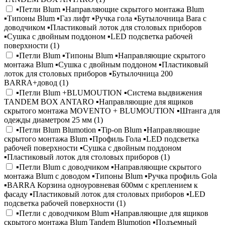
▪️Петли Blum ▪️Направляющие скрытого монтажа Blum
▪️Типоны Blum ▪️Газ лифт ▪️Ручка гола ▪️Бутылочница Bara с
доводчиком ▪️Пластиковый лоток для столовых приборов
▪️Сушка с двойным поддоном ▪️LED подсветка рабочей
поверхности (
1
)
▪️Петли Blum ▪️Типоны Blum ▪️Направляющие скрытого
монтажа Blum ▪️Сушка с двойным поддоном ▪️Пластиковый
лоток для столовых приборов ▪️Бутылочница 200
BARRA+довод (
1
)
▪️Петли Blum +BLUMOUTION ▪️Система выдвижения
TANDEM BOX ANTARO ▪️Направляющие для ящиков
скрытого монтажа MOVENTO + BLUMOUTION ▪️Штанга для
одежды диаметром 25 мм (
1
)
▪️Петли Blum Blumotion ▪️Tip-on Blum ▪️Направляющие
скрытого монтажа Blum ▪️Профиль Гола ▪️LED подсветка
рабочей поверхности ▪️Сушка с двойным поддоном
▪️Пластиковый лоток для столовых приборов (
1
)
▪️Петли Blum с доводчиком ▪️Направляющие скрытого
монтажа Blum с доводом ▪️Типоны Blum ▪️Ручка профиль Gola
▪️BARRA Корзина одноуровневая 600мм с креплением к
фасаду ▪️Пластиковый лоток для столовых приборов ▪️LED
подсветка рабочей поверхности (
1
)
▪️Петли с доводчиком Blum ▪️Направляющие для ящиков
скрытого монтажа Blum Tandem Blumotion ▪️Подъемный