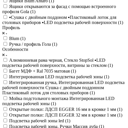
Ящики Blum Antaro (
1
)
Ящики открываются за фасад с помощью встроенного
профиля Gola (
1
)
▪️Сушка с двойным поддоном ▪️Пластиковый лоток для
столовых приборов ▪️LED подсветка рабочей поверхности (
1
)
Профиль
Blum (
1
)
Ручка / профиль Гола (
1
)
Особенности
Алюминиевая рама черная, Стекло StopSol ▪️LED
подсветка рабочей поверхности, витрины за стеклом (
1
)
Багет МДФ + Ral 7035 матовая (
1
)
Интегрированная LED подсветка рабочей зоны (
1
)
Интегрированная ручка, Интегрированная LED подсветка
рабочей поверхности Сушка с двойным поддонном
Пластиковый лоток для столовых приборов (
1
)
Мойка подстольного монтажа Интегрированная LED
подсветка рабочей зоны (
1
)
Открытые полки: ЛДСП EGGER 16 мм в кромке 1 мм (
1
)
Открытые полки: ЛДСП EGGER 32 мм в кромке 1 мм (
1
)
Подсветка рабочей зоны led (
1
)
Подсветка рабочей зоны, Ручки Массив дуба (
1
)