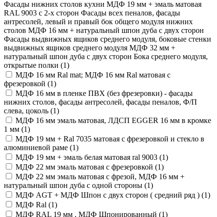
Фасады нижних столов кухни МДФ 19 мм + эмаль матовая
RAL 9003 с 2-х сторон Фасады всех пеналов, фасады
антресолей, левый и правый бок общего модуля нижних
столов МДФ 16 мм + натуральный шпон дуба с двух сторон
Фасады выдвижных ящиков среднего модуля, боковые стенки
выдвижных ящиков среднего модуля МДФ 32 мм +
натуральный шпон дуба с двух сторон Бока среднего модуля,
открытые полки (
1
)
МДФ 16 мм Ral mat; МДФ 16 мм Ral матовая с
фрезеровкой (
1
)
МДФ 16 мм в пленке ПВХ (без фрезеровки) - фасады
нижних столов, фасады антресолей, фасады пеналов, Ф/П
слева, цоколь (
1
)
МДФ 16 мм эмаль матовая, ЛДСП EGGER 16 мм в кромке
1 мм (
1
)
МДФ 19 мм + Ral 7035 матовая с фрезеровкой и стекло в
алюминиевой раме (
1
)
МДФ 19 мм + эмаль белая матовая ral 9003 (
1
)
МДФ 22 мм эмаль матовая с фрезеровкой (
1
)
МДФ 22 мм эмаль матовая с фрезой, МДФ 16 мм +
натуральный шпон дуба с одной стороны (
1
)
МДФ AGT + МДФ Шпон с двух сторон ( средний ряд ) (
1
)
МДФ Ral (
1
)
МДФ RAL 19 мм , МДФ Шпонированный (
1
)