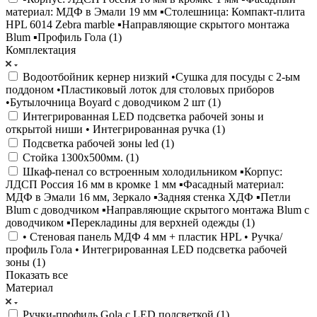
материал: МДФ в Эмали 19 мм ▪️Столешница: Компакт-плита
HPL 6014 Zebra marble ▪️Направляющие скрытого монтажа
Blum ▪️Профиль Гола (
1
)
Комплектация
Водоотбойник кернер низкий •Сушка для посуды с 2-ым
поддоном •Пластиковый лоток для столовых приборов
•Бутылочница Boyard с доводчиком 2 шт (
1
)
Интегрированная LED подсветка рабочей зоны и
открытой ниши • Интегрированная ручка (
1
)
Подсветка рабочей зоны led (
1
)
Стойка 1300х500мм. (
1
)
Шкаф-пенал со встроенным холодильником ▪️Корпус:
ЛДСП Россия 16 мм в кромке 1 мм ▪️Фасадный материал:
МДФ в Эмали 16 мм, Зеркало ▪️Задняя стенка ХДФ ▪️Петли
Blum с доводчиком ▪️Направляющие скрытого монтажа Blum с
доводчиком ▪️Перекладины для верхней одежды (
1
)
• Стеновая панель МДФ 4 мм + пластик HPL • Ручка/
профиль Гола • Интегрированная LED подсветка рабочей
зоны (
1
)
Показать все
Материал
Ручки-профиль Gola c LED подсветкой (
1
)