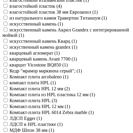
влагостойкий итальянский пластик (
1
)
влагостойкий пластик (
4
)
влагостойкий пластик 38 мм Еврозапил (
1
)
из натурального камня Травертин Титаниум (
1
)
искусственный камень (
1
)
искусственный камень Акрил Grandex с интегрированной
мойкой (
1
)
искусственный камень Кварц (
1
)
искуственный камень grandex (
1
)
кварцевый агломерат (
1
)
кварцевый камень Avant 7700 (
1
)
кварцит Vicostone BQ850 (
1
)
Кедр "мрамор марквина серый"; (
1
)
Компакт плита arcobaleno (
1
)
компакт плита HPL (
1
)
Компакт плита HPL 12 мм (
2
)
Компакт плита из HPL пластика 12 мм (
1
)
Компакт-плита HPL (
3
)
Компакт-плита HPL 12 мм (
1
)
Компакт-плита HPL 6014 Zebra marble (
1
)
ЛДСП Egger (
1
)
ЛДСП в HPL пластике (
1
)
МДФ Шпон 38 мм (
1
)