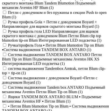
скрытого монтажа Blum Tandem Blumotion Подъемный
механизм Aventos HF Blum (
1
)
Петли с доводчиком и без пружины в секции Push to open
Blum (
1
)
Ручка профиль Gola + Петли с доводчиком Boyard +
Направляющие для ящиков скрытого монтажа Boyard (
1
)
Ручка профиль гола LED Направляющие для ящиков
скрытого монтажа с доводчиком Blum Петли Blum clip top
blumotion tip-on Blum Интегрированная LED подсветка (
1
)
Ручка/профиль Гола ▪️ Петли Blum blumotion Tip on Blum
▪️Система выдвижения TANDEM BOX ANTARO (
1
)
Система выдвижения TANDEM BOX ANTARO Петли
Blum Tip on Blum Подъемные механизмы Aventos HK XS
Интегрированная LED подсветка (
1
)
система выдвижения Tandembox Amtrak, петли Blum clip-
top + tip-on (
1
)
Система выдвижения с доводчиком Boyard •Петли с
доводчиком Boyard (
1
)
Системы выдвижения Tandem box ANTARO Подъемный
механизмы Aventos Петли Blum Tip on Blum (
1
)
Ящики TANDEM BOX ANTARO BLUM ▪️ Подъемные
механизмы Aventos HF ▪️ Петли Blum (
1
)
• Петли Blum blumotion Tip on Blum • Система выдвижения
TANDEM BOX ANTARO (
1
)