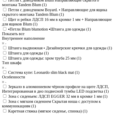
Петли с доводчиком Blum Направляющие скрытого
монтажа Tandem Blum (
1
)
Петли с доводчиком Boyard. • Направляющие для ящика
скрытого монтажа Tandem Blum (
1
)
Щит и рейки ЛДСП 16 мм в кромке 1 мм + Направляющие
для ящиков Blum (
1
)
▪️Петли Blum blumotion ▪️Штанга для одежды (
1
)
Показать все
Внутреннее наполнение
Штанга выдвижная • Дизайнерские крючки для одежды (
1
)
Штанга для одежды (
1
)
Штанга для одежды: хром труба 25 мм (
1
)
Тип шкафа
Система купе: Leonardo slim black mat (
1
)
Особенности
Зеркало в алюминиевом чёрном профиле на щите ЛДСП,
Интегрированная в дно подвесной тумбы LED подсветка (
1
)
Зона c сиденьем: ЛДСП EGGER 32 мм в кромке 1 мм (
1
)
Зона с мягким сидением Скрытая ниша с доступом к
коммуникациям (
1
)
Каретная стяжка (мягкое сиденье, спинка) (
1
)