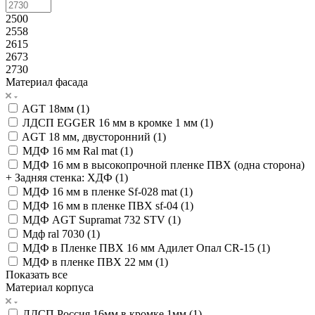
2500
2558
2615
2673
2730
Материал фасада
AGT 18мм (
1
)
ЛДСП EGGER 16 мм в кромке 1 мм (
1
)
AGT 18 мм, двусторонний (
1
)
МДФ 16 мм Ral mat (
1
)
МДФ 16 мм в высокопрочной пленке ПВХ (одна сторона)
+ Задняя стенка: ХДФ (
1
)
МДФ 16 мм в пленке Sf-028 mat (
1
)
МДФ 16 мм в пленке ПВХ sf-04 (
1
)
МДФ AGT Supramat 732 STV (
1
)
Мдф ral 7030 (
1
)
МДФ в Пленке ПВХ 16 мм Адилет Опал CR-15 (
1
)
МДФ в пленке ПВХ 22 мм (
1
)
Показать все
Материал корпуса
ЛДСП Россия 16мм в кромке 1мм (
1
)